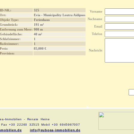
ID-NR.:
325
Vorname
Ort:
Evia - Municipality Loutra Aidipsos
Nachname
Objekt Type:
Ferienhaus
Grundstück:
191 m²
Email
Entfernung zum Meer:
900 m
Telefon
Gebäudefläche:
40 m²
Schlafzimmer:
1
Badezimmer:
1
Preis:
85,000 €
Nachricht
Provision:
ea-Immobilien - Renate Heine
4 Fax +30 22260 32515 Mobil +30 6945967007
mmobilien.de
info@euboea-immobilien.de