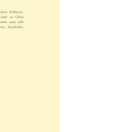
utra Aidipsos.
 sind es 15km
ommt man alle
ns, Apotheke,